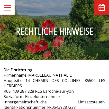
August
Mo
Di
Mi
Do
Fr
Sa
So
1
2
-
-
RECHTLICHE HINWEISE
8
9
3
4
5
6
7
-
-
-
-
-
-
-
10
11
12
13
14
15
16
-
-
-
-
-
-
-
17
18
19
20
21
22
23
-
-
-
-
-
-
-
24
25
26
27
28
29
30
-
-
-
-
-
-
-
Die Einrichtung
31
Firmenname: MAROLLEAU NATHALIE
-
Hauptsitz: 14 CHEMIN DES COLLINES, 85500 LES
HERBIERS
Ab
RCS: 439 287 228 RCS Laroche-sur-yon
-
Sozialform: Einzelunternehmer
Offizielle Website
Innergemeinschaftliche Umsatzsteuer-
Bestpreis-Garantie
Identifikationsnummer: FR05439287228