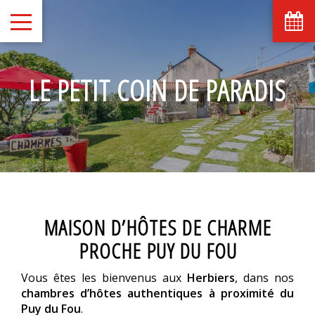
août
lun
mar
mer
jeu
ven
sam
dim
1
2
-
-
LE PETIT COIN DE PARADIS
7
8
3
4
5
6
9
-
-
-
-
-
-
-
10
11
12
13
14
15
16
-
-
-
-
-
-
-
17
18
19
20
21
22
23
-
-
-
-
-
-
-
24
25
26
27
28
29
30
-
-
-
-
-
-
-
31
MAISON D’HÔTES DE CHARME
-
PROCHE PUY DU FOU
A partir de
-
Vous êtes les bienvenus aux
Herbiers
, dans nos
Site Officiel
chambres d’hôtes authentiques à proximité du
Meilleur tarif garanti
Puy du Fou
.