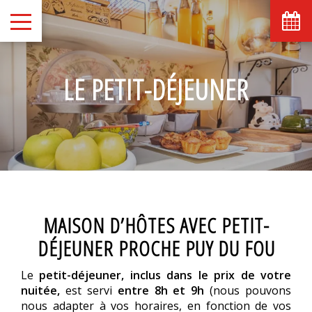
août
lun
mar
mer
jeu
ven
sam
dim
1
2
-
-
LE PETIT-DÉJEUNER
6
7
3
4
5
8
9
-
-
-
-
-
-
-
10
11
12
13
14
15
16
-
-
-
-
-
-
-
17
18
19
20
21
22
23
-
-
-
-
-
-
-
24
25
26
27
28
29
30
-
-
-
-
-
-
-
31
MAISON D’HÔTES AVEC PETIT-
-
DÉJEUNER PROCHE PUY DU FOU
A partir de
-
Le
petit-déjeuner, inclus dans le prix de votre
Site Officiel
nuitée,
est servi
entre 8h et 9h
(nous pouvons
Meilleur tarif garanti
nous adapter à vos horaires, en fonction de vos